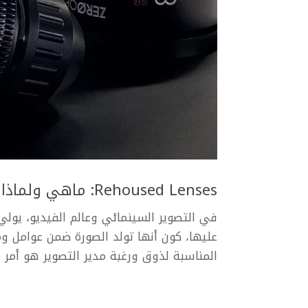
Rehoused Lenses: ماهي ولماذا نوليها إهتماماً كبيراً في عالم التصوير السينمائي
في التصوير السينمائي وعالم الفيديو، يولي
عليها، كون أنها تولد الصورة ضمن عوامل وم
المناسبة لذوق ورغبة مدير التصوير هو أمر 