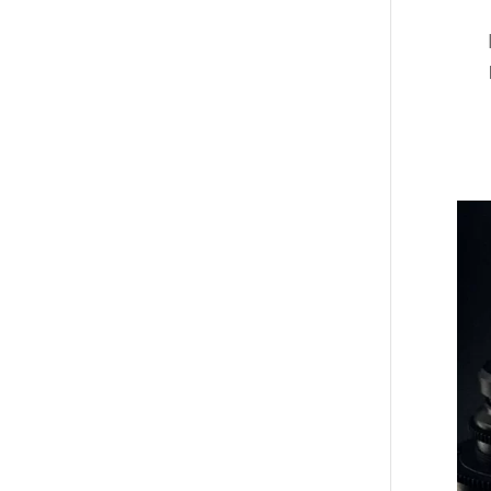
وما
Pr