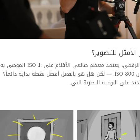
في الوقت الحالي لعالم التصوير السينمائي الرقمي، يعتمد معظم صانعي الأفلام عل
قبل الشركة المُصنّعة للكاميرا، وغالباً ما يكون ISO 800 — لكن هل هو بالفعل أفضل نقطة بداية دائماً؟
يد على النوعية البصرية التي...