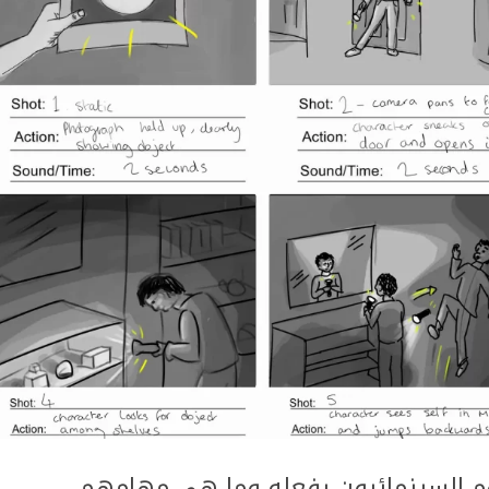
يقوم السينمائيون بفعله وما هي مهامهم