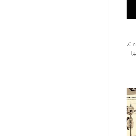
ماهو نظام Cine EI في كاميرات سوني ؟ يرمز مصطلح Cine EI وهو إختصار لمصطلح Cine Exposure Index،
را