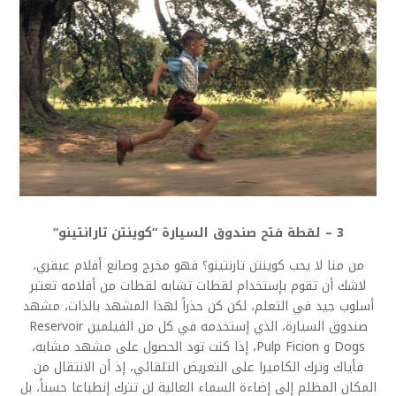
3 – لقطة فتح صندوق السيارة “كوينتن تارانتينو“
من منا لا يحب كوينتن تارنتينو؟ فهو مخرج وصانع أفلام عبقري،
لاشك أن تقوم بإستخدام لقطات تشابه لقطات من أفلامه تعتبر
أسلوب جيد في التعلم، لكن كن حذراً لهذا المشهد بالذات، مشهد
صندوق السيارة، الذي إستخدمه في كل من الفيلمين Reservoir
Dogs و Pulp Ficion، إذا كنت تود الحصول على مشهد مشابه،
فأياك وترك الكاميرا على التعريض التلقائي، إذ أن الانتقال من
المكان المظلم إلى إضاءة السماء العالية لن تترك إنطباعا حسناً، بل