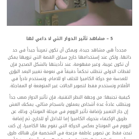
5 – مشاهد تأثير الدوار التي لا داعي لها
مجدداً هي مشاهد جيدة، ويمكن أن تكون تمريناً جيداً في حد
ذاتها، ولكن عند إستخدامها خارج سياق القصة التي ترويها يمكن
أن تكون غريبة، وغير مفهومة، عند تأديتها بالشكل الصحيح فإن
لقطات الدولي تتطلب تحكماً دقيقاً في نعومة تغيير البعد البؤري
للعدسة مع حركة الكاميرا للخلف او للامام، وتستخدم نادراً في
الأفلام وتستخدم فقط لتصوير الحالات غير المتوقعة او المفاجئة.
كيفية تجنبها: من وجهة النظر التقنية، فإن تأثير الدوار صعب جداً
ويتطلب عادةً عدة أشخاص يعملون بانسجام مثالي، يمكنك الغش
إن جاز التعبير بإضافة تأثير الزووم في مرحلة المونتاج، وذلك عن
طريق الإكتفاء بتحريك الكاميرا إما للداخل أو للخارج، ثم إضافة
الزووم في المونتاج بعكس الحركة التي تقوم بها الكاميرا، إن كنت
تبحث فقط عن تصوير عاطفة مزعجة في الشخصية فإن هنالك طرق