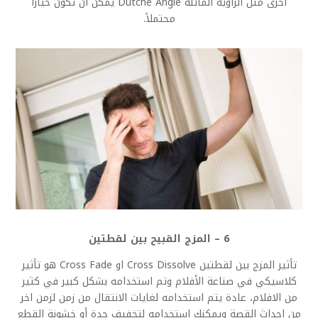
أخرى مثل الزاوية المائلة Dutche Angle يمكن أن تكون خياراً
محتملاً.
6 – المزج القبيح بين لقطتين
تأثير المزج بين لقطتين Cross Dissolve او Cross Fade هو تأثير
كلاسيكي في صناعة الأفلام وتم استخدامه بشكل كبير في كثير
من الافلام، عادة يتم استخدامه لغايات الانتقال من زمن لزمن اخر
من احداث القصة ويمكنك استخدامه لتخفيف حدة أو خشونة القطع