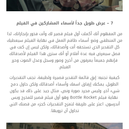
7 – عرض طويل جداً لأسماء المشاركين في الفيلم
من المفهوم أنك أكملت أول فيلم قصير لك وأنت فخور بإنجازاتك، لذا
من المنطقي وضع أسماء طاقم العمل في نهاية الفيلم سيعطيك
كل التقدير الذي تستحقه أنت وأصدقائك، ولكن ليس إن كنت في
فصل سيعرض فيه عدة أفلام أو أنك ستري هذا الفيلم لأصدقائك
فإنهم جميعاً يعرفون من أخرج وصور وسجل وعدل الصوت وحرر
الفيلم.
كيفية تجنبه: إبقِ قائمة التقدير قصيرة ولطيفة، تجنب التقديرات
الطويل، يمكنك إرفاق اسمك وأسماء أصدقائك ولكن حاول دمج
شيء آخر، وليس مجرد صورة ونص، مثال جيد على ذلك قد يكون
نهاية فيلم Bottle Rocket وهو أول فيلم قصير للمخرج ويس
أندرسون، اعثر على طريقة لتمزج التقديرات كجزء من قصتك التي
تحاول أن ترويها.