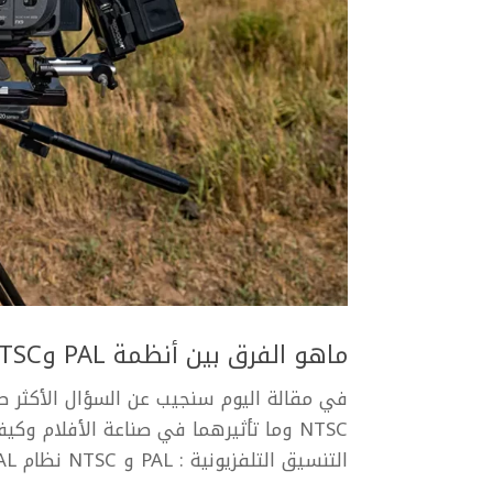
ماهو الفرق بين أنظمة PAL وNTSC
NTSC وما تأثيرهما في صناعة الأفلام 
التنسيق التلفزيونية : PAL و NTSC نظام PAL و NTSC هما نظامان لترميز الإشارة...