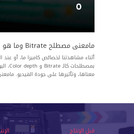
مامعنى مصطلح Bitrate وما هو عمق الألوان Color Bit Depth ؟
أثناء مشاهدتنا لخصائص كاميرا ما، أو عند ا
بمصطلح
معناها، وتأثيرها على جودة الفيديو. مامعنى مصطلح Bitrate ؟ rate
قبل الإنتاج
الإنت