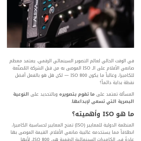
في الوقت الحالي لعالم التصوير السينمائي الرقمي، يعتمد معظم
صانعي الأفلام على الـ ISO الموصى به من قبل الشركة المُصنّعة
للكاميرا، وغالباً ما يكون ISO 800 — لكن هل هو بالفعل أفضل
نقطة بداية دائماً؟
المسألة تعتمد على
ما تقوم بتصويره
وبالتحديد على
النوعية
البصرية التي تسعى لإبداعها
.
ما هو ISO وأهميته؟
المنظمة الدولية للمعايير (ISO) تمنح المعايير لحساسية الكاميرا،
انطلاقاً مما يستخدمه غالبية صانعي الأفلام. القيمة الموصى بها
عادةً في الكاميرات السينمائية الرقمية هي ISO 800، لأنها