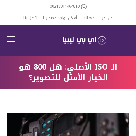
00218911464810
من نحن
معداتنا
أماكن تواجد مصورينا
إتصل بنا
الـ ISO الأصلي: هل 800 هو
الخيار الأمثل للتصوير؟