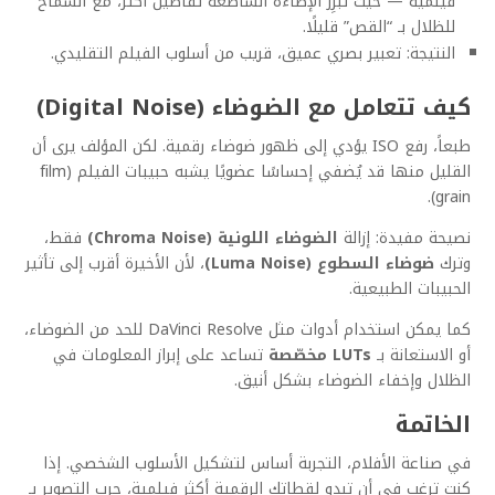
فيلمية — حيث تُبرِز الإضاءة الساطعة تفاصيل أكثر، مع السماح
للظلال بـ “القص” قليلًا.
النتيجة: تعبير بصري عميق، قريب من أسلوب الفيلم التقليدي.
كيف تتعامل مع الضوضاء (Digital Noise)
طبعاً، رفع ISO يؤدي إلى ظهور ضوضاء رقمية. لكن المؤلف يرى أن
القليل منها قد يُضفي إحساسًا عضويًا يشبه حبيبات الفيلم (film
grain).
نصيحة مفيدة: إزالة
الضوضاء اللونية (Chroma Noise)
فقط،
وترك
ضوضاء السطوع (Luma Noise)
، لأن الأخيرة أقرب إلى تأثير
الحبيبات الطبيعية.
كما يمكن استخدام أدوات مثل DaVinci Resolve للحد من الضوضاء،
أو الاستعانة بـ
LUTs مخصّصة
تساعد على إبراز المعلومات في
الظلال وإخفاء الضوضاء بشكل أنيق.
الخاتمة
في صناعة الأفلام، التجربة أساس لتشكيل الأسلوب الشخصي. إذا
كنت ترغب في أن تبدو لقطاتك الرقمية أكثر فيلمية، جرب التصوير بـ