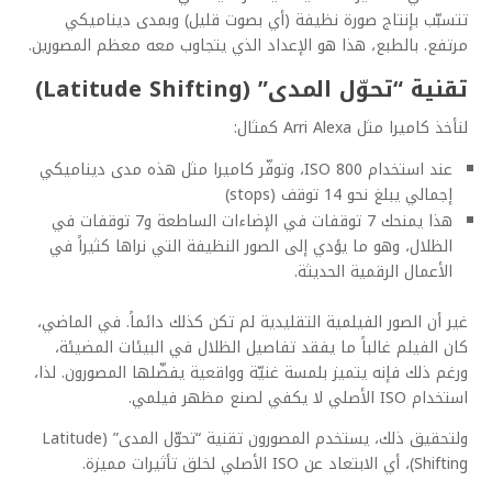
تتسبّب بإنتاج صورة نظيفة (أي بصوت قليل) وبمدى ديناميكي
مرتفع. بالطبع، هذا هو الإعداد الذي يتجاوب معه معظم المصورين.
تقنية “تحوّل المدى” (Latitude Shifting)
لنأخذ كاميرا مثل Arri Alexa كمثال:
عند استخدام ISO 800، وتوفّر كاميرا مثل هذه مدى ديناميكي
إجمالي يبلغ نحو 14 توقف (stops)
هذا يمنحك 7 توقفات في الإضاءات الساطعة و7 توقفات في
الظلال، وهو ما يؤدي إلى الصور النظيفة التي نراها كثيراً في
الأعمال الرقمية الحديثة.
غير أن الصور الفيلمية التقليدية لم تكن كذلك دائماً. في الماضي،
كان الفيلم غالباً ما يفقد تفاصيل الظلال في البيئات المضيئة،
ورغم ذلك فإنه يتميز بلمسة غنيّة وواقعية يفضّلها المصورون. لذا،
استخدام ISO الأصلي لا يكفي لصنع مظهر فيلمي.
ولتحقيق ذلك، يستخدم المصورون تقنية “تحوّل المدى” (Latitude
Shifting)، أي الابتعاد عن ISO الأصلي لخلق تأثيرات مميزة.