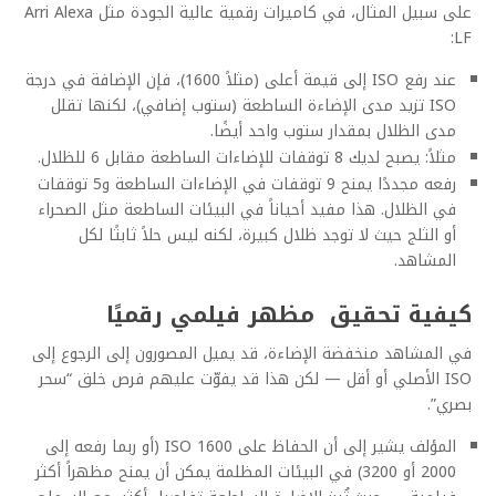
على سبيل المثال، في كاميرات رقمية عالية الجودة مثل Arri Alexa
LF:
عند رفع ISO إلى قيمة أعلى (مثلاً 1600)، فإن الإضافة في درجة
ISO تزيد مدى الإضاءة الساطعة (ستوب إضافي)، لكنها تقلل
مدى الظلال بمقدار ستوب واحد أيضًا.
مثلاً: يصبح لديك 8 توقفات للإضاءات الساطعة مقابل 6 للظلال.
رفعه مجددًا يمنح 9 توقفات في الإضاءات الساطعة و5 توقفات
في الظلال. هذا مفيد أحياناً في البيئات الساطعة مثل الصحراء
أو الثلج حيث لا توجد ظلال كبيرة، لكنه ليس حلاً ثابتًا لكل
المشاهد.
كيفية تحقيق
مظهر فيلمي رقميًا
في المشاهد منخفضة الإضاءة، قد يميل المصورون إلى الرجوع إلى
ISO الأصلي أو أقل — لكن هذا قد يفوّت عليهم فرص خلق “سحر
بصري”.
المؤلف يشير إلى أن الحفاظ على ISO 1600 (أو ربما رفعه إلى
2000 أو 3200) في البيئات المظلمة يمكن أن يمنح مظهراً أكثر